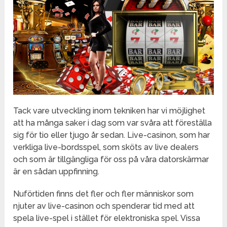
Tack vare utveckling inom tekniken har vi möjlighet
att ha många saker i dag som var svåra att föreställa
sig för tio eller tjugo år sedan. Live-casinon, som har
verkliga live-bordsspel, som sköts av live dealers
och som är tillgängliga för oss på våra datorskärmar
är en sådan uppfinning.
Nuförtiden finns det fler och fler människor som
njuter av live-casinon och spenderar tid med att
spela live-spel i stället för elektroniska spel. Vissa