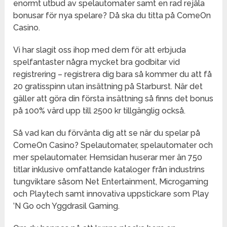
enormt utbud av spelautomater samt en rad rejäla
bonusar för nya spelare? Då ska du titta på ComeOn
Casino.
Vi har slagit oss ihop med dem för att erbjuda
spelfantaster några mycket bra godbitar vid
registrering – registrera dig bara så kommer du att få
20 gratisspinn utan insättning på Starburst. När det
gäller att göra din första insättning så finns det bonus
på 100% värd upp till 2500 kr tillgänglig också.
Så vad kan du förvänta dig att se när du spelar på
ComeOn Casino? Spelautomater, spelautomater och
mer spelautomater. Hemsidan huserar mer än 750
titlar inklusive omfattande kataloger från industrins
tungviktare såsom Net Entertainment, Microgaming
och Playtech samt innovativa uppstickare som Play
’N Go och Yggdrasil Gaming.