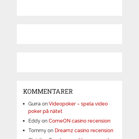
KOMMENTARER
Gurra
on
Videopoker – spela video
poker på nätet
Eddy
on
ComeON casino recension
Tommy
on
Dreamz casino recension