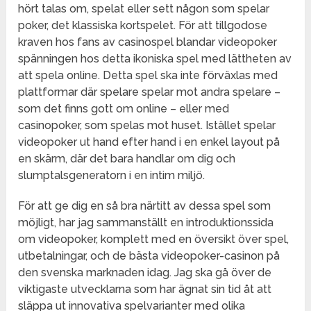
hört talas om, spelat eller sett någon som spelar
poker, det klassiska kortspelet. För att tillgodose
kraven hos fans av casinospel blandar videopoker
spänningen hos detta ikoniska spel med lättheten av
att spela online. Detta spel ska inte förväxlas med
plattformar där spelare spelar mot andra spelare –
som det finns gott om online – eller med
casinopoker, som spelas mot huset. Istället spelar
videopoker ut hand efter hand i en enkel layout på
en skärm, där det bara handlar om dig och
slumptalsgeneratorn i en intim miljö.
För att ge dig en så bra närtitt av dessa spel som
möjligt, har jag sammanställt en introduktionssida
om videopoker, komplett med en översikt över spel,
utbetalningar, och de bästa videopoker-casinon på
den svenska marknaden idag. Jag ska gå över de
viktigaste utvecklarna som har ägnat sin tid åt att
släppa ut innovativa spelvarianter med olika