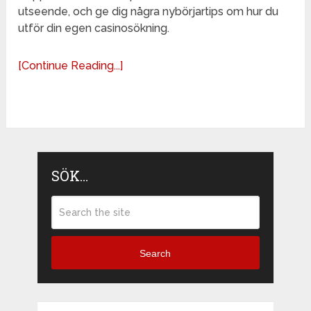
utseende, och ge dig några nybörjartips om hur du
utför din egen casinosökning.
[Continue Reading...]
SÖK…
Search