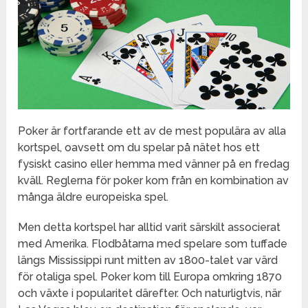
Poker är fortfarande ett av de mest populära av alla
kortspel, oavsett om du spelar på nätet hos ett
fysiskt casino eller hemma med vänner på en fredag​​
kväll. Reglerna för poker kom från en kombination av
många äldre europeiska spel.
Men detta kortspel har alltid varit särskilt associerat
med Amerika. Flodbåtarna med spelare som tuffade
längs Mississippi runt mitten av 1800-talet var värd
för otaliga spel. Poker kom till Europa omkring 1870
och växte i popularitet därefter. Och naturligtvis, när