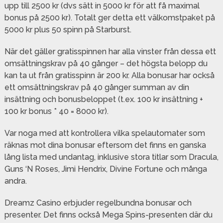
upp till 2500 kr (dvs sätt in 5000 kr för att få maximal
bonus på 2500 kr). Totalt ger detta ett välkomstpaket på
5000 kr plus 50 spinn på Starburst.
När det gäller gratisspinnen har alla vinster från dessa ett
omsättningskrav på 40 gånger – det högsta belopp du
kan ta ut från gratisspinn är 200 kr. Alla bonusar har också
ett omsättningskrav på 40 gånger summan av din
insättning och bonusbeloppet (t.ex. 100 kr insättning +
100 kr bonus * 40 = 8000 kr).
Var noga med att kontrollera vilka spelautomater som
räknas mot dina bonusar eftersom det finns en ganska
lång lista med undantag, inklusive stora titlar som Dracula,
Guns ‘N Roses, Jimi Hendrix, Divine Fortune och många
andra.
Dreamz Casino erbjuder regelbundna bonusar och
presenter. Det finns också Mega Spins-presenten där du