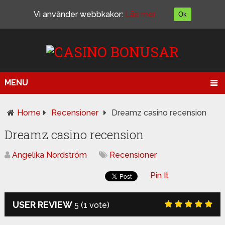
Vi använder webbkakor:
Läs mer
Ok
MENU
Home
Recensioner
Dreamz casino recension
Dreamz casino recension
Angelika Nordström
Recensioner
Pin It
USER REVIEW
5
(
1
vote)