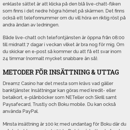
enklaste sättet är att klicka på den blå live-chatt-fliken
som finns i det nedre högra hörnet på skärmen. Det finns
också ett telefonnummer om du vill höra en riktig röst på
andra ändan av ledningen.
Både live-chatt och telefontjänsten är öppna från 08:00
till midnatt 7 dagar i veckan vilket är bra nog för mig. Om
du skickar en e-post så kommer du att få ett svar inom
24 timmar (normalt mycket snabbare än så).
METODER FÖR INSÄTTNING & UTTAG
Dreamz Casino har det mesta som krävs vad gäller
banktjänster. Insättningar kan göras med kredit- eller
betalkort, e-plånböcker som NETeller och Skrill samt
Paysafecard, Trustly och Boku mobile. Du kan också
använda PayPal.
Minsta insättning är 100 kr, med undantag för Boku där du