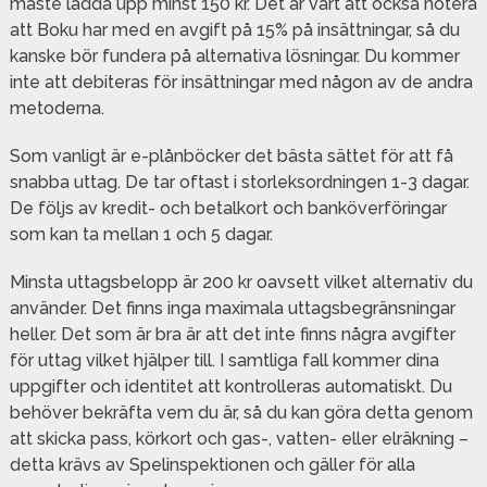
måste ladda upp minst 150 kr. Det är värt att också notera
att Boku har med en avgift på 15% på insättningar, så du
kanske bör fundera på alternativa lösningar. Du kommer
inte att debiteras för insättningar med någon av de andra
metoderna.
Som vanligt är e-plånböcker det bästa sättet för att få
snabba uttag. De tar oftast i storleksordningen 1-3 dagar.
De följs av kredit- och betalkort och banköverföringar
som kan ta mellan 1 och 5 dagar.
Minsta uttagsbelopp är 200 kr oavsett vilket alternativ du
använder. Det finns inga maximala uttagsbegränsningar
heller. Det som är bra är att det inte finns några avgifter
för uttag vilket hjälper till. I samtliga fall kommer dina
uppgifter och identitet att kontrolleras automatiskt. Du
behöver bekräfta vem du är, så du kan göra detta genom
att skicka pass, körkort och gas-, vatten- eller elräkning –
detta krävs av Spelinspektionen och gäller för alla