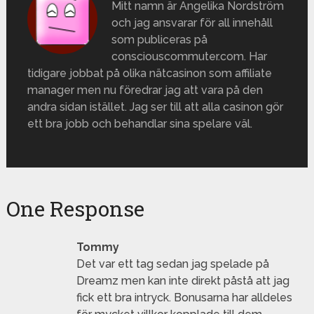
Mitt namn är Angelika Nordström
och jag ansvarar för all innehåll
som publiceras på
consciouscommuter.com. Har
tidigare jobbat på olika nätcasinon som affiliate
manager men nu föredrar jag att vara på den
andra sidan istället. Jag ser till att alla casinon gör
ett bra jobb och behandlar sina spelare väl.
One Response
Tommy
Det var ett tag sedan jag spelade på
Dreamz men kan inte direkt påstå att jag
fick ett bra intryck. Bonusarna har alldeles